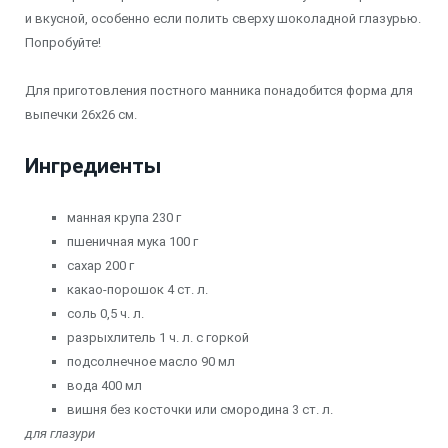
и вкусной, особенно если полить сверху шоколадной глазурью.
Попробуйте!
Для приготовления постного манника понадобится форма для
выпечки
26х26 см.
Ингредиенты
манная крупа
230 г
пшеничная мука
100 г
сахар
200 г
какао-порошок
4 ст. л.
соль
0,5 ч. л.
разрыхлитель
1 ч. л. с горкой
подсолнечное масло
90 мл
вода
400 мл
вишня без косточки или смородина
3 ст. л.
для глазури