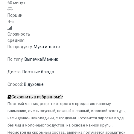
60 минут
Порции
4-6
Сложность
средняя
По продукту:
Мука и тесто
По типу:
Выпечка
|
Манник
Диета:
Постные блюда
Способ:
В духовке
Сохранить в избранном
Постный манник, рецепт которого я предлагаю вашему
вниманию, очень вкусный, нежный и сочный, влажной текстуры,
насыщенно-шоколадный, с ягодками.
Готовится пирог на воде,
без яиц и молочных продуктов, на основе манной крупы.
Несмотря на скромный состав, выпечка получается ароматной