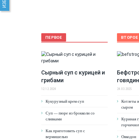
ПЕРВОЕ
ВТОРОЕ
Сырный суп с курицей и
Бефстро
грибами
говяди
12.12.2024
24.03.2025
Кукурузный крем-суп
Котлеты и
сыром
Суп — пюре из брокколи со
сливками
Куриная г
горчично
Как приготовить суп с
вермишелью
Оякодон