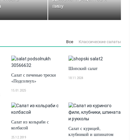
а
пиву
Все
Классические салаты
Шопский салат
Салат с печенью трески
18.11.2024
«Подсолнух»
15.01.2025
к
Салат из кольраби с
колбасой
Салат с курицей,
клубникой и шпинатом
25.12.2019