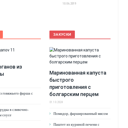
10.06.2019
ЗАКУСКИ
ганов из
Маринованная капуста
ны
быстрого
приготовления с
з говяжьего фарша с
болгарским перцем
01.10.2024
рудка в сливочно-
Помидор, фаршированный мясом
м соусе
Паштет из куриной печени с