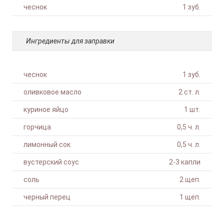
чеснок
1 зуб.
Ингредиенты для заправки
чеснок
1 зуб.
оливковое масло
2 ст. л.
куриное яйцо
1 шт.
горчица
0,5 ч. л.
лимонный сок
0,5 ч. л.
вустерский соус
2-3 капли
соль
2 щеп.
черный перец
1 щеп.