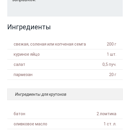
Ингредиенты
свежая, соленая или копченая семга
200 г
куриное яйцо
1 шт.
салат
0,5 пуч.
пармезан
20 г
Ингредиенты для крутонов
батон
2 ломтика
оливковое масло
1 ст. л.