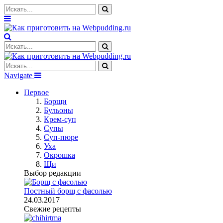
Navigate
Первое
Борщи
Бульоны
Крем-суп
Супы
Суп-пюре
Уха
Окрошка
Щи
Выбор редакции
Постный борщ с фасолью
24.03.2017
Свежие рецепты