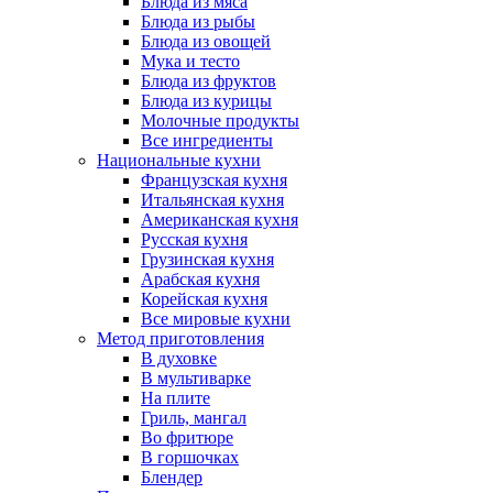
Блюда из мяса
Блюда из рыбы
Блюда из овощей
Мука и тесто
Блюда из фруктов
Блюда из курицы
Молочные продукты
Все ингредиенты
Национальные кухни
Французская кухня
Итальянская кухня
Американская кухня
Русская кухня
Грузинская кухня
Арабская кухня
Корейская кухня
Все мировые кухни
Метод приготовления
В духовке
В мультиварке
На плите
Гриль, мангал
Во фритюре
В горшочках
Блендер