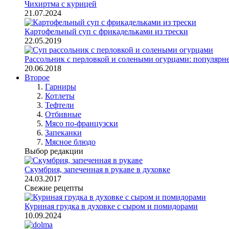
Чихиртма с курицей
21.07.2024
Картофельный суп с фрикадельками из трески
22.05.2019
Рассольник с перловкой и солеными огурцами: популярне
20.06.2018
Второе
Гарниры
Котлеты
Тефтели
Отбивные
Мясо по-французски
Запеканки
Мясное блюдо
Выбор редакции
Скумбрия, запеченная в рукаве в духовке
24.03.2017
Свежие рецепты
Куриная грудка в духовке с сыром и помидорами
10.09.2024