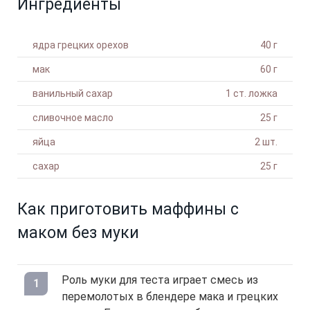
Ингредиенты
ядра грецких орехов
40 г
мак
60 г
ванильный сахар
1 ст. ложка
сливочное масло
25 г
яйца
2 шт.
сахар
25 г
Как приготовить маффины с
маком без муки
Роль муки для теста играет смесь из
перемолотых в блендере мака и грецких